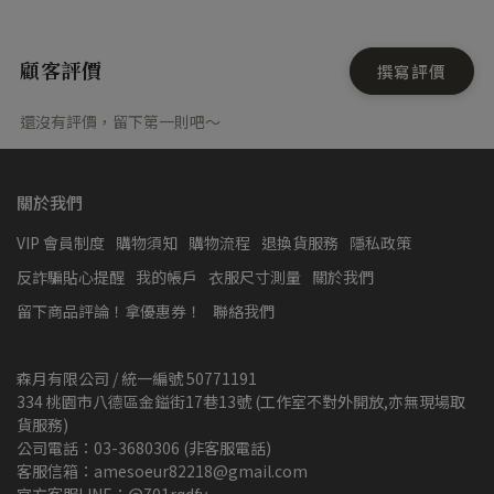
顧客評價
撰寫評價
還沒有評價，留下第一則吧～
關於我們
VIP 會員制度
購物須知
購物流程
退換貨服務
隱私政策
反詐騙貼心提醒
我的帳戶
衣服尺寸測量
關於我們
留下商品評論！拿優惠券！
聯絡我們
森月有限公司 / 統一編號 50771191
334 桃園市八德區金鎰街17巷13號 (工作室不對外開放,亦無現場取
貨服務)
公司電話：03-3680306 (非客服電話)
客服信箱：amesoeur82218@gmail.com
官方客服LINE：@701rqdfv