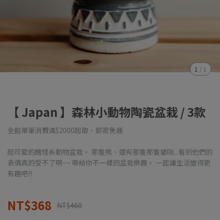
1
/
1
【 Japan 】森林小動物陶瓷盆栽 / 3款
全館單筆消費滿$2000超取、郵寄免運
超可愛的醜怪系動物盆栽， 那隻熊、還有那隻那隻貓咪...看到他們的
表情真的受不了啊~~ 帶給你不一樣的盆栽樂趣， 一起讓生活變得更
有趣吧!!
NT$368
NT$460