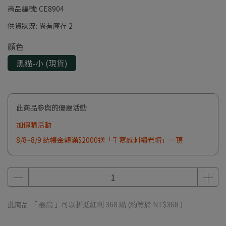
商品編號:
CE8904
供貨狀況:
尚有庫存 2
顏色
黑貓-小 (現貨)
此商品參與的優惠活動
加價購活動
8/8~8/9 結帳金額滿$2000送「手寫感刺繡老帽」一頂
此商品 「 最高 」可以折抵紅利
368
點 (約等於
NT$368
)