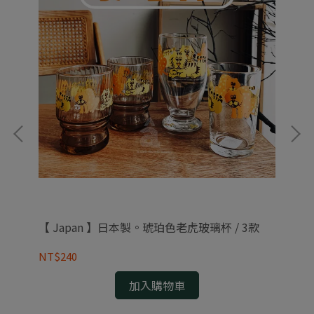
 水
【 Japan 】日本製。琥珀色老虎玻璃杯 / 3款
【
腳杯
NT$240
NT
加入購物車