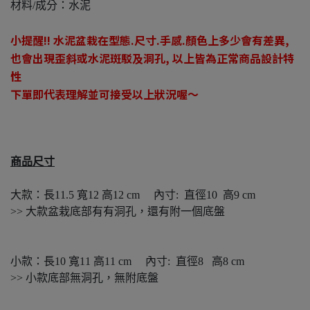
材料/成分：水泥
小提醒!! 水泥盆栽
在型態.尺寸.手感.顏色上多少會有差異,
也會出現歪斜或水泥斑駁及洞孔, 以上皆為正常商品設計特
性
下單即代表理解並可接受以上狀況喔～
商品尺寸
大款：長11.5 寬12 高12 cm 內寸: 直徑10 高9 cm
>> 大款盆栽底部有有洞孔，還有附一個底盤
小款：長10 寬11 高11 cm 內寸: 直徑8 高8 cm
>> 小款底部無洞孔，無附底盤