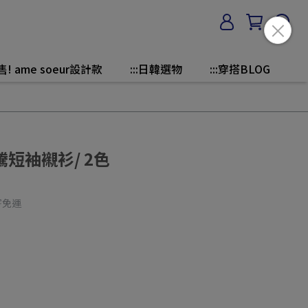
售! ame soeur設計款
:::日韓選物
:::穿搭BLOG
短袖襯衫/ 2色
寄免運