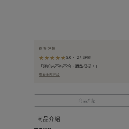
顧客評價
★
★
★
★
★
★
★
★
★
★
5.0 · 2 則評價
「穿起來不拖不垮，版型很挺。」
查看全部評論
商品介紹
商品介紹