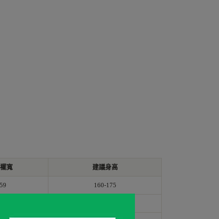
襬寬
建議身高
59
160-175
61
165-180