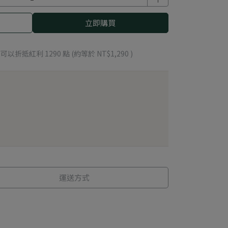
立即購買
 」可以折抵紅利
1290
點 (約等於
NT$1,290
)
運送方式