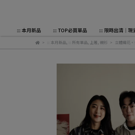
::: 本月新品
::: TOP必買單品
::: 限時出清｜現
::: 本月新品
,
::: 所有單品
,
上著
,
襯衫
立體織花。