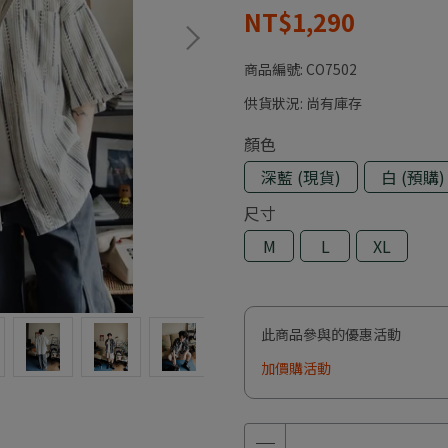
NT$1,290
商品編號:
CO7502
供貨狀況:
尚有庫存
顏色
深藍 (現貨)
白 (預購)
尺寸
M
L
XL
此商品參與的優惠活動
加價購活動