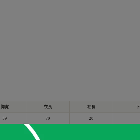
胸寬
衣長
袖長
下
59
70
20
61
72
22