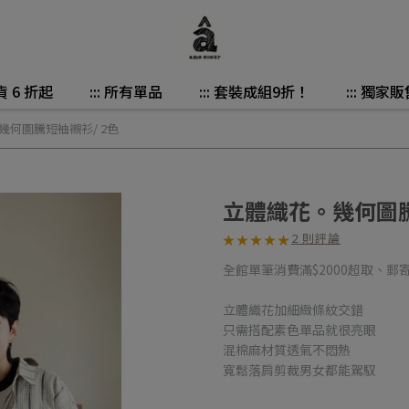
貨 6 折起
::: 所有單品
::: 套裝成組9折！
::: 獨家販
幾何圖騰短袖襯衫/ 2色
立體織花。幾何圖騰
2 則評論
★
★
★
★
★
★
★
★
★
★
全館單筆消費滿$2000超取、郵
立體織花加細緻條紋交錯
只需搭配素色單品就很亮眼
混棉麻材質透氣不悶熱
寬鬆落肩剪裁男女都能駕馭