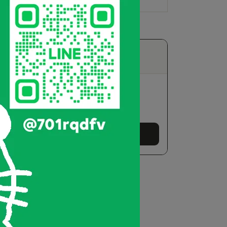
63
170-185
ize)
ize)