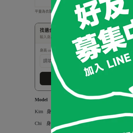
XL
60
平量為衣服平放測量，誤差 ±1-2 公分為正常範圍。整體建議身高 16
找適合我的尺寸
輸入身高體重，幫你算這件該選哪個尺寸
身高 cm
體重 kg
Model
Kim 身高163 cm / 體重53 kg / 肩寬 38 cm / 
Chi 身高160 cm / 體重48 kg / 肩寬 38 cm / 