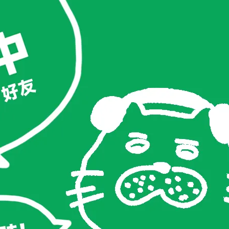
63
74
24
0-185 cm 參考。
肩寬 cm
選填
看我的建議尺寸
腰圍 66cm (26 inch) / 臀圍 89cm (藍色穿著M寬鬆，白色穿著XL偏overs
腰圍 63cm (25 inch) / 臀圍 87cm (藍色穿著M寬鬆，白色穿著XL偏overs