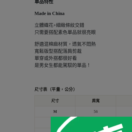
單品特性
Made in China
立體織花+細緻條紋交錯
只需要搭配素色單品就很亮眼
舒適混棉麻材質，透氣不悶熱
寬鬆版型搭配落肩剪裁
單穿或外搭都很好看
是男女生都能駕馭的單品！
尺寸表（平量，公分）
尺寸
肩寬
M
56
L
58