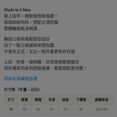
Made in China
穿上這件，輕鬆營造俐落感！
挺版斜紋布料，搭配立領剪裁
整體輪廓乾淨俐落
胸前口袋與寬鬆版型設計
加了一點工裝感和休閒氛圍
不會太正式，又比一般外套更有存在感
上班、約會、咖啡廳、日常穿搭都很適合
另外還有同系列西裝寬褲，整套搭配更完整！
同系列長褲點這裡
尺寸表（平量，公分）
尺寸
肩寬
胸寬
衣長
袖長
下襬寬
建議身高
M
55
61
65
55
58
155-165