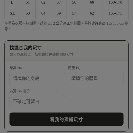
L
51
62
67
56
60
160-170
XL
53
64
69
57
62
165-175
平量為衣服平放測量，誤差 ±1-2 公分為正常範圍。整體建議身高 155-175 cm 參
考。
找適合我的尺寸
輸入身高體重，幫你算這件該選哪個尺寸
身高 cm
體重 kg
肩寬 cm
選填
看我的建議尺寸