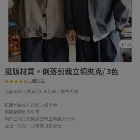
1
/
21
挺版材質。俐落剪裁立領夾克/ 3色
1 則評論
★
★
★
★
★
★
★
★
★
★
全館單筆消費滿$2000超取、郵寄免運
挺版斜紋布料搭配立領剪裁
整體輪廓乾淨俐落
胸前口袋加寬鬆版型有工裝感又休閒
上班、約會、日常穿搭都適合