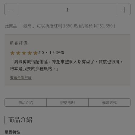
此商品 「 最高 」可以折抵紅利
1850
點 (約等於
NT$1,850
)
顧客評價
★
★
★
★
★
★
★
★
★
★
5.0 · 1 則評價
「肩線剪裁得超俐落，穿起來整個人都有型了，質感也很挺，
根本是我要的那種風格。」
查看全部評論
商品介紹
規格說明
運送方式
商品介紹
單品特性