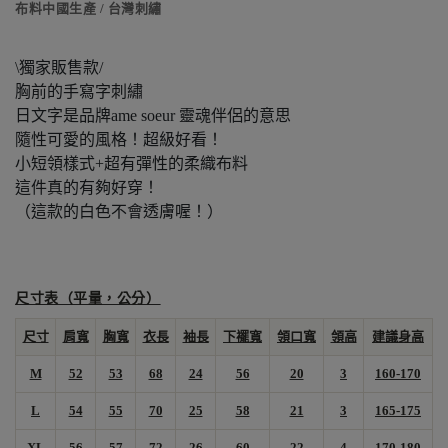
布料中國生產 / 台灣刺繡
\獨家販售款/
胸前的手寫字刺繡
日文字是品牌ame soeur 靈魂伴侶的意思
隨性可愛的風格！超級好看！
小短領樣式+超有彈性的柔織布料
這件真的有夠好穿！
（這款的白色不會透膚喔！）
尺寸表（平量，公分）
尺寸
肩寬
胸寬
衣長
袖長
下襬寬
領口寬
領高
建議身高
M
52
53
68
24
56
20
3
160-170
L
54
55
70
25
58
21
3
165-175
XL
56
57
72
26
60
22
4
170-180