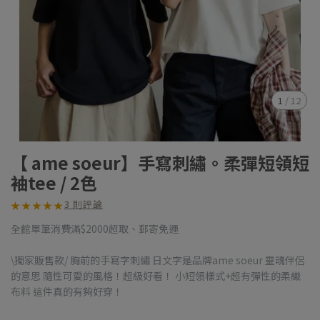
1
/
12
【 ame soeur】手寫刺繡。柔彈短領短
袖tee / 2色
3 則評論
★
★
★
★
★
★
★
★
★
★
全館單筆消費滿$2000超取、郵寄免運
\獨家販售款/ 胸前的手寫字刺繡 日文字是品牌ame soeur 靈魂伴侶
的意思 隨性可愛的風格！超級好看！ 小短領樣式+超有彈性的柔織
布料 這件真的有夠好穿！