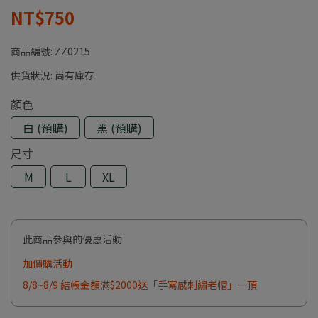
NT$750
商品編號:
ZZ0215
供貨狀況:
尚有庫存
顏色
白 (預購)
黑 (預購)
尺寸
M
L
XL
此商品參與的優惠活動
加價購活動
8/8~8/9 結帳金額滿$2000送「手寫感刺繡老帽」一頂