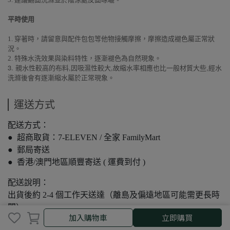
平時使用
1. 穿著時，請留意與配件包包等他物接觸摩擦，摩擦造成褪色屬正常狀
況。
2. 特殊水洗效果與染料特性，逐漸褪色為自然現象。
3.
,
,
,
親水性較高的布料
因吸濕性較大
故縮水率相應也比一般材質大些
經水
洗滌後會有逐漸縮水屬於正常現象。
運送方式
配送方式：
● 超商取貨：7-ELEVEN / 全家 FamilyMart
● 郵局寄送
● 香港/澳門地區順豐寄送 ( 運費到付 )
配送說明：
出貨後約 2-4 個工作天送達（離島及偏遠地區可能需更長時
間）
取消
完成
加入購物車
立即購買