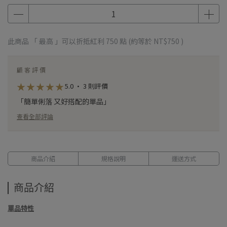
此商品 「 最高 」可以折抵紅利
750
點 (約等於
NT$750
)
顧客評價
★
★
★
★
★
★
★
★
★
★
5.0 · 3 則評價
「簡單俐落 又好搭配的單品」
查看全部評論
商品介紹
規格說明
運送方式
商品介紹
單品特性