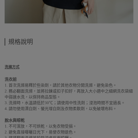
規格說明
洗滌方式
洗衣前
1. 首次洗滌易釋於些染劑，請於其他衣物分開洗滌，避免染色。
2. 務必翻面洗滌，並將拉鍊或扣子扣好，再放入大小適中之細網洗衣袋細
中弱速水洗，以保持商品型態。
3. 洗滌時，水溫請低於30℃；請使用中性洗劑；浸泡時間不宜過長。
4. 請勿使用漂白劑、螢光增白劑及衣物柔軟劑，以免破壞布料。
脫水與晾乾
1. 不可濕放，不可烘乾，以免衣物受損。
2. 避免直接曝曬日光下，易使衣物退色。
3. 建議翻面洗滌並於陰涼處反面晾曬。