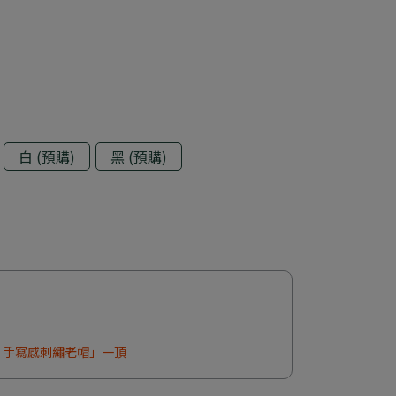
白 (預購)
黑 (預購)
0送「手寫感刺繡老帽」一頂