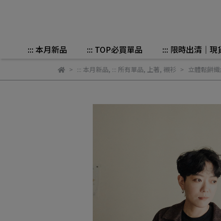
::: 本月新品
::: TOP必買單品
::: 限時出清｜現
::: 本月新品
,
::: 所有單品
,
上著
,
襯衫
立體鬆餅織