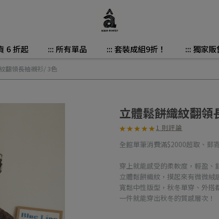
貨 6 折起
::: 所有單品
::: 套裝成組9折！
::: 獨家販
紋翻領長袖襯衫/ 3色
立體鬆餅織紋翻領長
1 則評論
★
★
★
★
★
★
★
★
★
★
全館單筆消費滿$2000超取、郵
穿上就能感受的柔軟度，輕盈、
立體鬆餅織紋，摸起來有微微絨
寬鬆中性版型，秋冬單穿、外搭
一件就能穿出秋冬的質感層次！