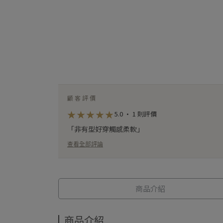
顧客評價
★
★
★
★
★
★
★
★
★
★
5.0 · 1 則評價
「非有型好穿觸感柔軟」
查看全部評論
商品介紹
商品介紹