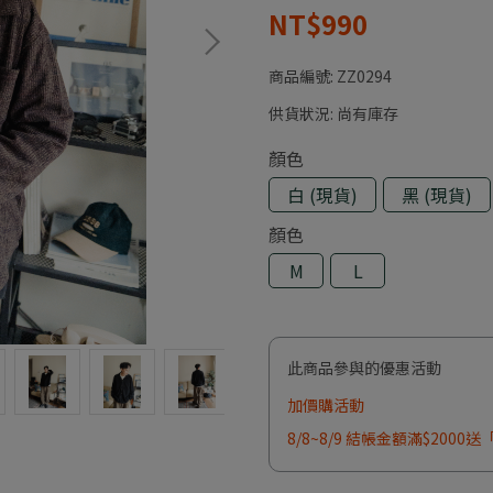
NT$990
商品編號:
ZZ0294
供貨狀況:
尚有庫存
顏色
白 (現貨)
黑 (現貨)
顏色
M
L
此商品參與的優惠活動
加價購活動
8/8~8/9 結帳金額滿$200