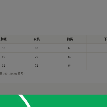
胸寬
衣長
袖長
下
58
68
60
60
70
62
62
72
64
0-180 cm 參考。
肩寬 cm
選填