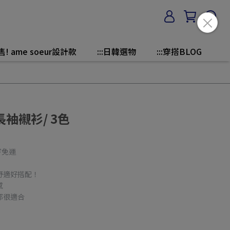
售! ame soeur設計款
:::日韓選物
:::穿搭BLOG
袖襯衫/ 3色
寄免運
舒適好搭配！
感
都很適合