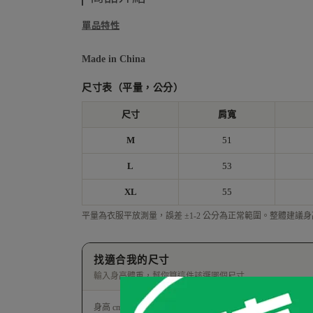
單品特性
Made in China
尺寸表（平量，公分）
尺寸
肩寬
M
51
L
53
XL
55
平量為衣服平放測量，誤差 ±1-2 公分為正常範圍。整體建議身高 16
找適合我的尺寸
輸入身高體重，幫你算這件該選哪個尺寸
身高 cm
體重 kg