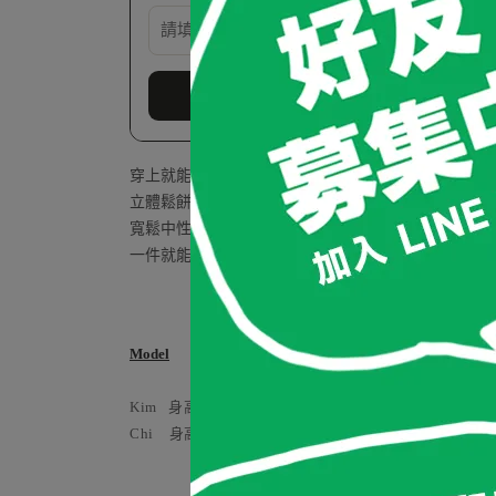
穿上就能感受的柔軟度，輕盈、舒適好搭配！
立體鬆餅織紋，摸起來有微微絨感
寬鬆中性版型，秋冬單穿、外搭都很適合
一件就能穿出秋冬的質感層次！
Model
Kim 身高163 cm / 體重53 kg / 肩寬 38 cm / 腰圍 66cm
Chi 身高160 cm / 體重48 kg / 肩寬 38 cm / 腰圍 63cm (