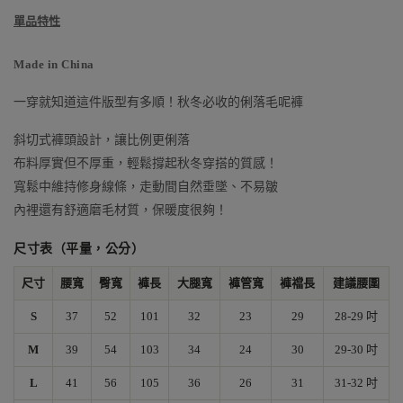
單品特性
Made in China
一穿就知道這件版型有多順！秋冬必收的俐落毛呢褲
斜切式褲頭設計，讓比例更俐落
布料厚實但不厚重，輕鬆撐起秋冬穿搭的質感！
寬鬆中維持修身線條，走動間自然垂墜、不易皺
內裡還有舒適磨毛材質，保暖度很夠！
尺寸表（平量，公分）
尺寸
腰寬
臀寬
褲長
大腿寬
褲管寬
褲襠長
建議腰圍
S
37
52
101
32
23
29
28-29 吋
M
39
54
103
34
24
30
29-30 吋
L
41
56
105
36
26
31
31-32 吋