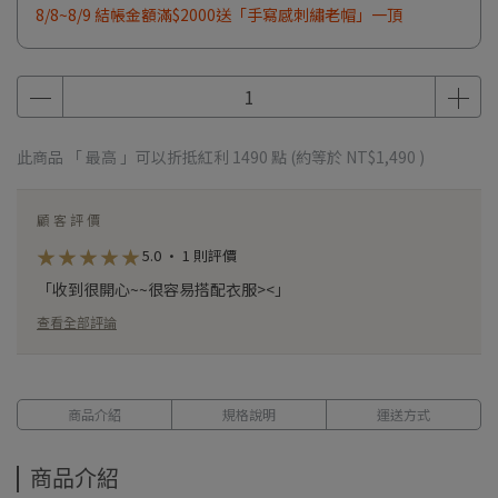
8/8~8/9 結帳金額滿$2000送「手寫感刺繡老帽」一頂
此商品 「 最高 」可以折抵紅利
1490
點 (約等於
NT$1,490
)
顧客評價
★
★
★
★
★
★
★
★
★
★
5.0 · 1 則評價
「收到很開心~~很容易搭配衣服><」
查看全部評論
商品介紹
規格說明
運送方式
商品介紹