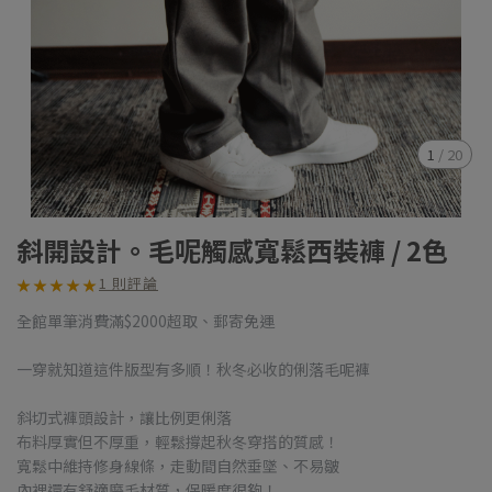
1
/
20
斜開設計。毛呢觸感寬鬆西裝褲 / 2色
1 則評論
★
★
★
★
★
★
★
★
★
★
全館單筆消費滿$2000超取、郵寄免運
一穿就知道這件版型有多順！秋冬必收的俐落毛呢褲
斜切式褲頭設計，讓比例更俐落
布料厚實但不厚重，輕鬆撐起秋冬穿搭的質感！
寬鬆中維持修身線條，走動間自然垂墜、不易皺
內裡還有舒適磨毛材質，保暖度很夠！