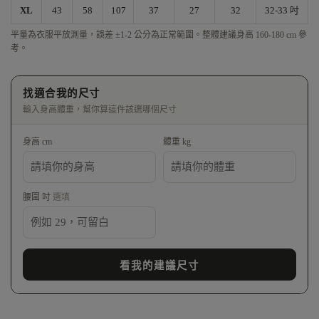
XL
43
58
107
37
27
32
32-33 吋
平量為衣服平放測量，誤差 ±1-2 公分為正常範圍。整體建議身高 160-180 cm 參
考。
找適合我的尺寸
輸入身高體重，幫你算這件該選哪個尺寸
身高 cm
體重 kg
腰圍 吋
選填
看我的建議尺寸