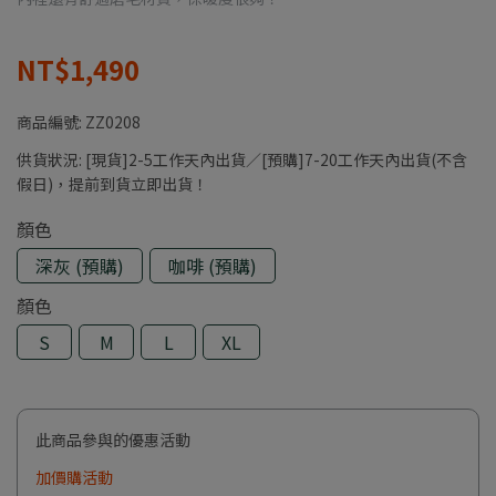
NT$1,490
商品編號:
ZZ0208
供貨狀況:
[現貨]2-5工作天內出貨／[預購]7-20工作天內出貨(不含
假日)，提前到貨立即出貨！
顏色
深灰 (預購)
咖啡 (預購)
顏色
S
M
L
XL
此商品參與的優惠活動
加價購活動