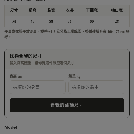
尺寸
肩寬
胸寬
衣長
下襬寬
袖口寬
M
46
58
66
60
28
平量為衣服平放測量，誤差 ±1-2 公分為正常範圍。整體建議身高 160-175 cm 參
考。
找適合我的尺寸
輸入身高體重，幫你算這件該選哪個尺寸
身高 cm
體重 kg
看我的建議尺寸
Model