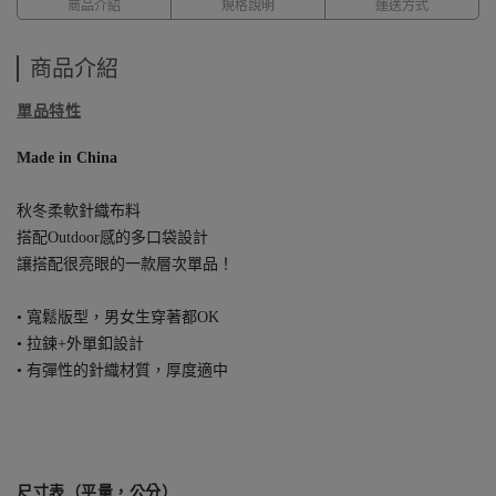
商品介紹
規格說明
運送方式
商品介紹
單品特性
Made in China
秋冬柔軟針織布料
搭配Outdoor感的多口袋設計
讓搭配很亮眼的一款層次單品！
• 寬鬆版型，男女生穿著都OK
• 拉鍊+外單釦設計
• 有彈性的針織材質，厚度適中
尺寸表（平量，公分）