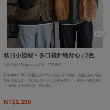
1
/
12
秋日小植栽。多口袋針織背心 / 2色
全館單筆消費滿$2000超取、郵寄免運
秋冬柔軟針織布料 搭配Outdoor感的多口袋設計 讓搭配很亮眼的一
款層次單品！ • 寬鬆版型，男女生穿著都OK • 拉鍊+外單釦設計
• 有彈性的針織材質，厚度適中
NT$1,390