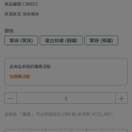
商品編號:
CN6602
供貨狀況:
尚有庫存
顏色
軍綠 (現貨)
復古棕橘 (預購)
軍綠 (預購)
此商品參與的優惠活動
加價購活動
此商品 「 最高 」可以折抵紅利
1390
點 (約等於
NT$1,390
)