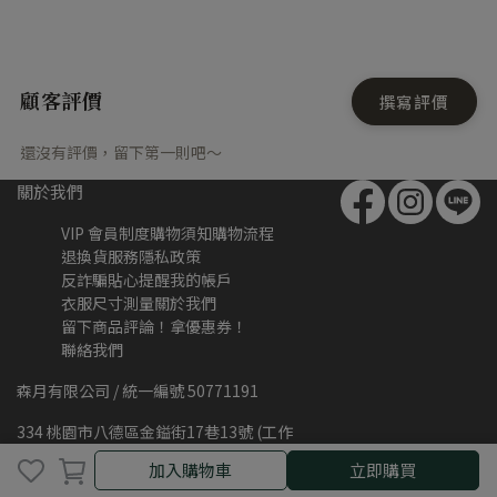
顧客評價
撰寫評價
還沒有評價，留下第一則吧～
關於我們
VIP 會員制度
購物須知
購物流程
退換貨服務
隱私政策
反詐騙貼心提醒
我的帳戶
衣服尺寸測量
關於我們
留下商品評論！拿優惠券！
聯絡我們
森月有限公司 / 統一編號 50771191
334 桃園市八德區金鎰街17巷13號 (工作
室不對外開放,亦無現場取貨服務)
加入購物車
加入購物車
立即購買
公司電話：03-3680306 (非客服電話)