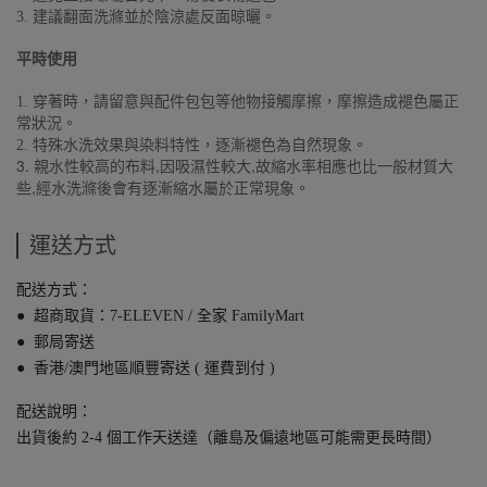
3. 建議翻面洗滌並於陰涼處反面晾曬。
平時使用
1. 穿著時，請留意與配件包包等他物接觸摩擦，摩擦造成褪色屬正
常狀況。
2. 特殊水洗效果與染料特性，逐漸褪色為自然現象。
3.
,
,
親水性較高的布料
因吸濕性較大
故縮水率相應也比一般材質大
,
些
經水洗滌後會有逐漸縮水屬於正常現象。
運送方式
配送方式：
● 超商取貨：7-ELEVEN / 全家 FamilyMart
● 郵局寄送
● 香港/澳門地區順豐寄送 ( 運費到付 )
配送說明：
出貨後約 2-4 個工作天送達（離島及偏遠地區可能需更長時間）