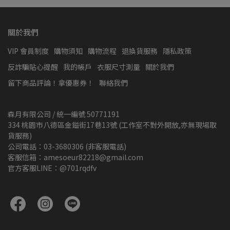
關於我們
VIP 會員制度
購物須知
購物流程
退換貨服務
隱私政策
反詐騙貼心提醒
我的帳戶
衣服尺寸測量
關於我們
留下商品評論！拿優惠券！
聯絡我們
森月有限公司 / 統一編號 50771191
334 桃園市八德區金鎰街17巷13號 (工作室不對外開放,亦無現場取
貨服務)
公司電話：03-3680306 (非客服電話)
客服信箱：amesoeur82218@gmail.com
官方客服LINE：@701rqdfv